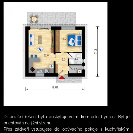
Dispoziční řešení bytu poskytuje velmi komfortní bydlení. Byt je
orientován na jižní stranu.
Přes zádveří vstupujete do obývacího pokoje s kuchyňským