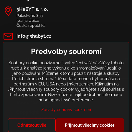
3HaBYT s​. r​. o​.
Palackého 833
542 32 Úpice
Česká republika
info​@3habyt​.cz
Předvolby soukromí
Zlato nákup/spoření
Soubory cookie používáme k vylepšení vaší návštěvy tohoto
webu, k analýze jeho výkonu a ke shromažďování údajů o
jeho používání. Můžeme k tomu použít nástroje a služby
třetích stran a shromážděná data mohou být přenášena
partnerům v EU, USA nebo jiných zemích. Kliknutím na
MONETA Money Bank, a​. s​.
„Přijmout všechny soubory cookie“ vyjadřujete svůj souhlas s
Číslo účtu: 801800008/0600
tímto zpracováním. Níže můžete najít podrobné informace
IBAN: CZ6306000000000801800008
nebo upravit své preference.
SWIFT: AGBACZPP
Zásady ochrany soukromí
Copyright
2016 - 2026 3HaBYT s. r. o.
Odmítnout vše
Přijmout všechny cookies
©
2026
Copyright
Předvolby soukromí
Zásady ochrany soukromí