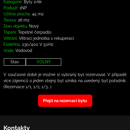
Kategorie:
Byty 2+kk
Podlaží:
1NP
Užitná plocha:
45 m2
Terasa:
26 m2
Stav objektu:
Nový
Topení:
Tepelné čerpadlo
Větrání:
Větrací jednotka s rekuperací
Elektřina:
230/400 V 50Hz.
Voda:
Vodovod
Stav
VOLNÝ
V současné době je možné si vybraný byt rezervovat. V případě
více zájemců o jeden stejný byt vzniká na uvedený byt pořadník.
(Rezervace 1/1, 1/2, 1/3...).
Přejít na rezervaci bytu
Kontakty