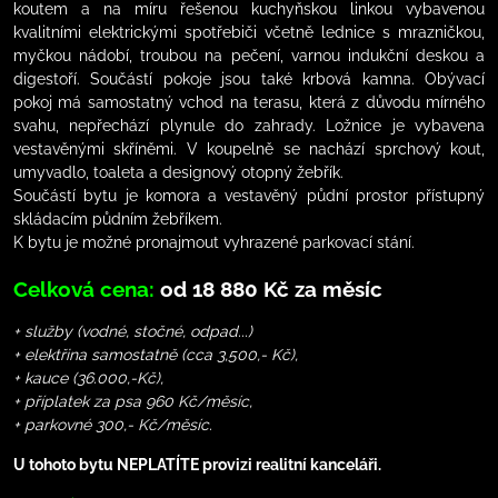
koutem a na míru řešenou kuchyňskou linkou vybavenou
kvalitními elektrickými spotřebiči včetně lednice s mrazničkou,
myčkou nádobí, troubou na pečení, varnou indukční deskou a
digestoří. Součástí pokoje jsou také krbová kamna. Obývací
pokoj má samostatný vchod na terasu, která z důvodu mírného
svahu, nepřechází plynule do zahrady. Ložnice je vybavena
vestavěnými skříněmi. V koupelně se nachází sprchový kout,
umyvadlo, toaleta a designový otopný žebřík.
Součástí bytu je komora a vestavěný půdní prostor přístupný
skládacím půdním žebříkem.
K bytu je možné pronajmout vyhrazené parkovací stání.
Celková cena:
od 18 880 Kč za měsíc
+ služby (vodné, stočné, odpad...)
+ elektřina samostatně (cca 3,500,- Kč),
+ kauce (36.000,-Kč),
+ příplatek za psa 960 Kč/měsíc,
+ parkovné 300,- Kč/měsíc.
U tohoto bytu NEPLATÍTE provizi realitní kanceláři.