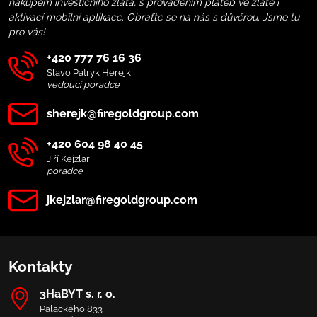
nákupem investičního zlata, s prováděním plateb ve zlatě i
aktivací mobilní aplikace. Obraťte se na nás s důvěrou. Jsme tu
pro vás!
+420 777 76 16 36
Slavo Patryk Herejk
vedoucí poradce
sherejk​@firegoldgroup​.com
+420 604 98 40 45
Jiří Kejzlar
poradce
jkejzlar​@firegoldgroup​.com
Kontakty
3HaBYT s​. r​. o​.
Palackého 833