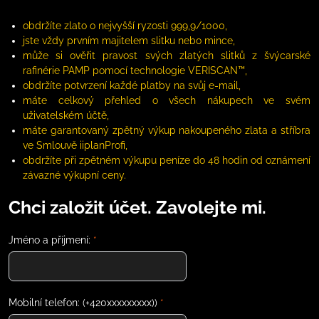
obdržíte zlato o nejvyšší ryzosti 999,9/1000,
jste vždy prvním majitelem slitku nebo mince,
může si ověřit pravost svých zlatých slitků z švýcarské
rafinérie PAMP pomocí technologie VERISCAN™,
obdržíte potvrzení každé platby na svůj e-mail,
máte celkový přehled o všech nákupech ve svém
uživatelském účtě,
máte garantovaný zpětný výkup nakoupeného zlata a stříbra
ve Smlouvě iiplanProfi,
obdržíte při zpětném výkupu peníze do 48 hodin od oznámení
závazné výkupní ceny.
Chci založit účet. Zavolejte mi.
Jméno a příjmení:
*
Mobilní telefon: (+420xxxxxxxxx))
*