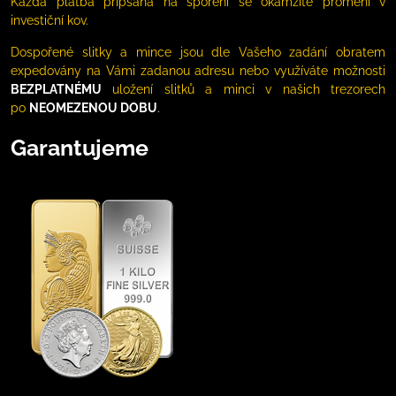
Každá platba připsaná na spoření se okamžité promění v
investiční kov.
Dospořené slitky a mince jsou dle Vašeho zadání obratem
expedovány na Vámi zadanou adresu nebo využíváte možnosti
BEZPLATNÉMU
uložení slitků a minci v našich trezorech
po
NEOMEZENOU DOBU
.
Garantujeme